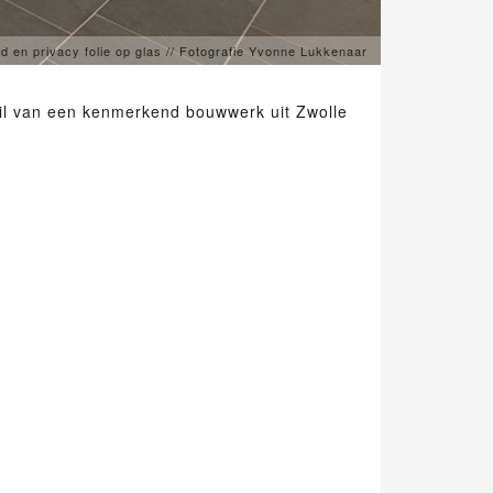
 en privacy folie op glas // Fotografie Yvonne Lukkenaar
ail van een kenmerkend bouwwerk uit Zwolle