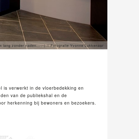
 lang zonder naden... :-) // Fotografie Yvonne Lukkenaar
l is verwerkt in de vloerbedekking en
nden van de publiekshal en de
or herkenning bij bewoners en bezoekers.